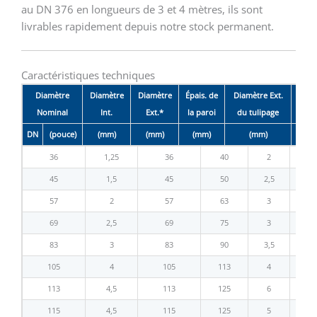
au DN 376 en longueurs de 3 et 4 mètres, ils sont
livrables rapidement depuis notre stock permanent.
Caractéristiques techniques
Diamètre
Diamètre
Diamètre
Épais. de
Diamètre Ext.
Lon
Nominal
Int.
Ext.*
la paroi
du tulipage
DN
(pouce)
(mm)
(mm)
(mm)
(mm)
36
1,25
36
40
2
4
45
1,5
45
50
2,5
5
57
2
57
63
3
6
69
2,5
69
75
3
8
83
3
83
90
3,5
9
105
4
105
113
4
12
113
4,5
113
125
6
13
115
4,5
115
125
5
13