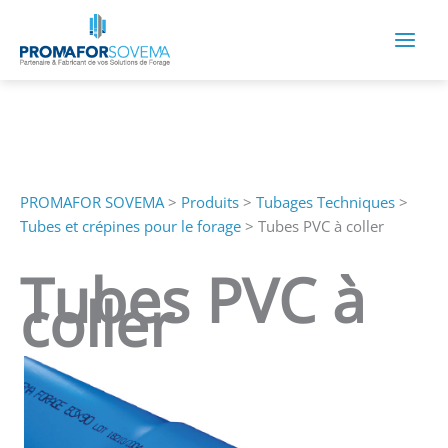
Aller
au
contenu
PROMAFOR SOVEMA
>
Produits
>
Tubages Techniques
>
Tubes et crépines pour le forage
>
Tubes PVC à coller
Tubes PVC à
coller