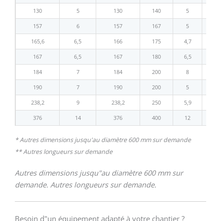
130
5
130
140
5
15
157
6
157
167
5
17
165,6
6,5
166
175
4,7
18
167
6,5
167
180
6,5
19
184
7
184
200
8
21
190
7
190
200
5
21
238,2
9
238,2
250
5,9
26
376
14
376
400
12
42
* Autres dimensions jusqu'au diamètre 600 mm sur demande
** Autres longueurs sur demande
Autres dimensions jusqu"au diamètre 600 mm sur
demande. Autres longueurs sur demande.
Besoin d"un équipement adapté à votre chantier ?