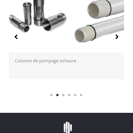
ge exhaure
Tubes à manchettes