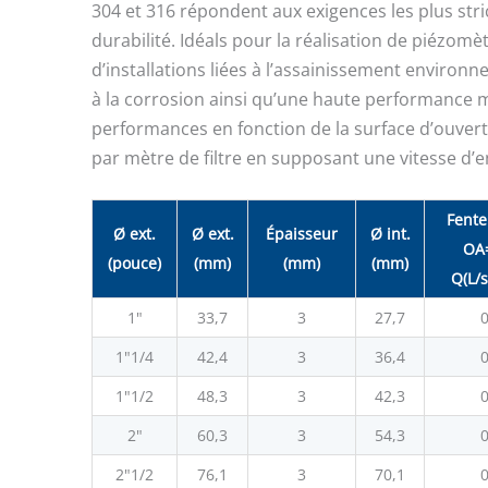
304 et 316 répondent aux exigences les plus stri
durabilité. Idéals pour la réalisation de piézomè
d’installations liées à l’assainissement environn
à la corrosion ainsi qu’une haute performance 
performances en fonction de la surface d’ouvert
par mètre de filtre en supposant une vitesse d’e
Fente
Ø ext.
Ø ext.
Épaisseur
Ø int.
OA
(pouce)
(mm)
(mm)
(mm)
Q(L/
1"
33,7
3
27,7
0
1"1/4
42,4
3
36,4
0
1"1/2
48,3
3
42,3
0
2"
60,3
3
54,3
0
2"1/2
76,1
3
70,1
0