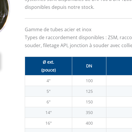
disponibles depuis notre stock.
Gamme de tubes acier et inox
Types de raccordement disponibles : ZSM, racco
souder, filetage API, jonction à souder avec colli
Ø ext.
DN
(pouce)
4"
100
5"
125
6"
150
14"
350
16"
400