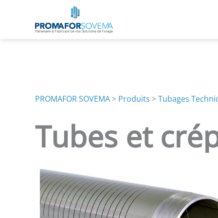
Aller
au
contenu
PROMAFOR SOVEMA
>
Produits
>
Tubages Techni
Tubes et crép