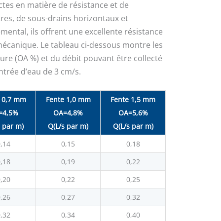
ctes en matière de résistance et de
tres, de sous-drains horizontaux et
emental, ils offrent une excellente résistance
mécanique. Le tableau ci-dessous montre les
ure (OA %) et du débit pouvant être collecté
ntrée d’eau de 3 cm/s.
 0,7 mm
Fente 1,0 mm
Fente 1,5 mm
=4,5%
OA=4,8%
OA=5,6%
s par m)
Q(L/s par m)
Q(L/s par m)
,14
0,15
0,18
,18
0,19
0,22
,20
0,22
0,25
,26
0,27
0,32
,32
0,34
0,40