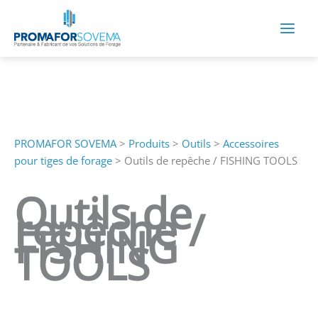
Aller
au
contenu
PROMAFOR SOVEMA
>
Produits
>
Outils
>
Accessoires
pour tiges de forage
>
Outils de repêche / FISHING TOOLS
Outils de
repêche /
FISHING
TOOLS