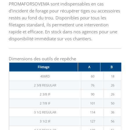
PROMAFORSOVEMA sont indispensables en cas
d'incident de forage pour récupérer tiges ou accessoires
restés au fond du trou. Disponibles pour tous les
filetages standard, ils permettent une intervention
rapide et efficace. En stock dans nos agences pour une
disponibilité immédiate sur vos chantiers.
Dimensions des outils de repêche
Filetage
A
B
406RD
60
18
2 3/8 REGULAR
76
26
2 3/8 IF
90
26
2 7/8 IF
101
50
3 1/2 REGULAR
114
36
3 1/2 IF
127
56