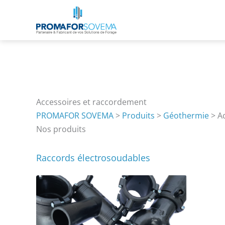
Aller
au
contenu
Accessoires et raccordement
PROMAFOR SOVEMA
>
Produits
>
Géothermie
>
A
Nos produits
Raccords électrosoudables