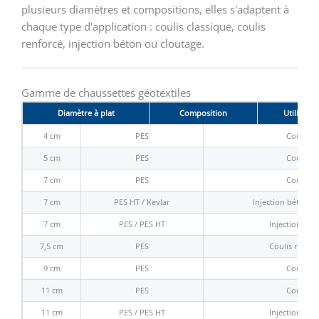
plusieurs diamètres et compositions, elles s'adaptent à
chaque type d'application : coulis classique, coulis
renforcé, injection béton ou cloutage.
Gamme de chaussettes géotextiles
Diamètre à plat
Composition
Utilisatio
4 cm
PES
Coulis
5 cm
PES
Coulis
7 cm
PES
Coulis
7 cm
PES HT / Kevlar
Injection béton c
7 cm
PES / PES HT
Injection bét
7,5 cm
PES
Coulis renfor
9 cm
PES
Coulis
11 cm
PES
Coulis
11 cm
PES / PES HT
Injection bét