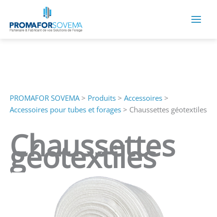
Aller
au
contenu
PROMAFOR SOVEMA
>
Produits
>
Accessoires
>
Accessoires pour tubes et forages
>
Chaussettes géotextiles
Chaussettes
géotextiles