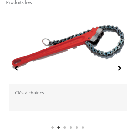
Produits liés
lés à chaînes
Clés à 